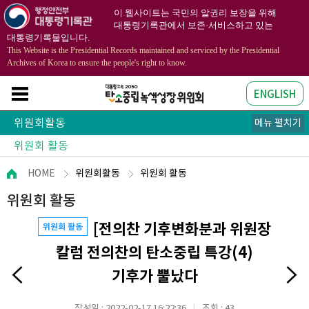
이 웹사이트는 국민의 알권리 보장을 위해
대통령기록관에서 보존·서비스하고 있는
대통령기록물입니다.
This Website is the Presidential Records maintained and serviced by the Presidential
Archives of Korea to ensure the people's right to know.
ENGLISH
위원회활동
메뉴 펼치기
위원회 활동
위원회 일정표
위원회 회의결과
위원회 운영원칙
HOME
위원회활동
위원회 활동
위원회 활동
[전의찬 기후변화분과 위원장
위원회 활동
칼럼 전의찬의 탄소중립 특강(4)
기후가 뿔났다
작성일 : 2022-02-17 16:22:36
조회 : 43