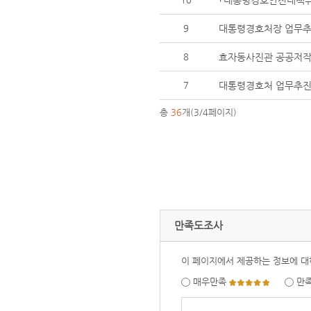
9
대통령경호처장 업무추진
8
효자동사진관 공공저작
7
대통령경호처 업무추진비
총
36
개(3/4페이지)
만족도조사
이 페이지에서 제공하는 정보에 대
매우만족
만