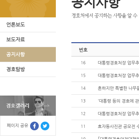
공지사항
경호처에서 공지하는 사항을 알 수 
언론보도
보도자료
번호
공지사항
16
대통령경호처장 업무추진
경호탐방
15
대통령경호처장 업무추진
14
흔하지만 특별한 나무들
13
'대통령 등의 경호에 
12
대통령경호처장 업무추진
페이지 공유
11
효자동사진관 공모전 
10
｢대통령경호안전대책위