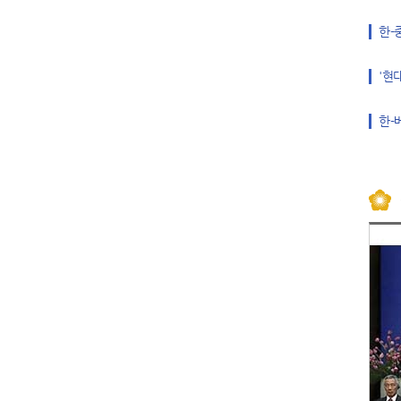
한-
'현
한-