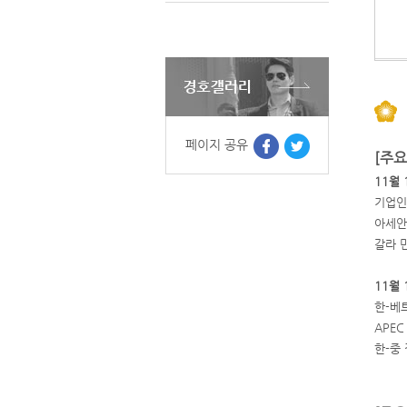
페이지 공유
[주요
11월 
기업인
아세안
갈라 
11월 
한-베
APE
한-중