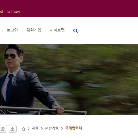
ight to know.
로그인
회원가입
사이트맵
자료
순방경호
국제협력체