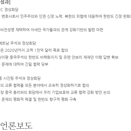
성과]
EC 정상회담
권 변호사로서 민주주의와 인권 신장 노력, 북한의 위협에 대응하여 한반도 긴장 완화
동비전성명 채택하여 아세안 국가들과의 관계 강화기반의 발판 마련
베트남 주석과 정상회담
국은 2020년까지 교역 1천억 달러 목표 합의
 다이꽝 중국주석의 한반도 비핵화지지 및 유엔 안보리 제재안 이행 답변 확보
한 문제에 대하여 긴밀 협력 당부
중 시진핑 주석과 정상회담
국의 교류 협력을 모든 분야에서 조속히 정상화하기로 합의
커창 중국 총리와의 회담에서 우리 기업보호와 교류 협력 강화 방안 논의
핵 문제의 평화적 해결 및 한반도 항구적 평화 구축
언론보도