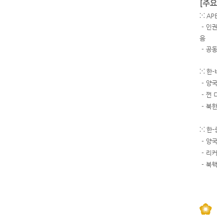
[주요
⁙
AP
- 인
음
- 공
⁙
한-
- 양
- 쩐
- 북
⁙
한-
- 양
- 리
- 북