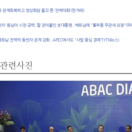
중 관계회복하고 정상회담 물꼬 튼 ‘전략대화’(한겨레)
대차' 동남아 시장 공략, 팔 걷어붙인 文대통령...베트남에 "車부품 무관세 요청"(
베트남 전략적 동반자 관계 강화...APEC에서도 "사람 중심 경제“(YTN뉴스)
관련사진