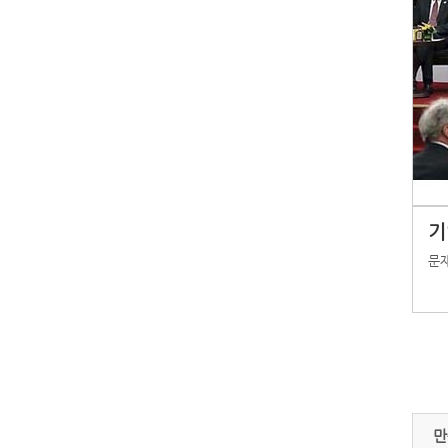
기
문재
만