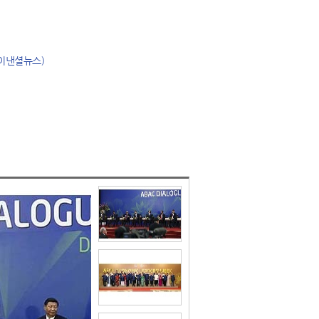
파이낸셜뉴스)