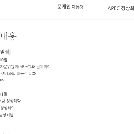
문재인
대통령
APEC 정상
내용
일정]
10일
자문위원회(ABAC)와 전체회의
 정상과의 비공식 대화
만찬
11일
트남 정상회담
C 정상회의
 정상회담