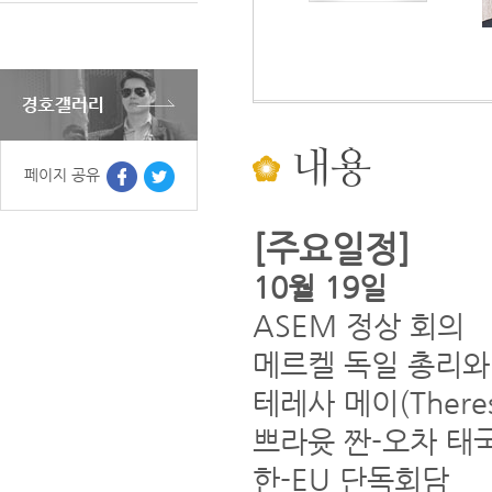
내용
페이지 공유
[주요일정]
10월 19일
ASEM 정상 회의
메르켈 독일 총리와
테레사 메이(There
쁘라윳 짠-오차 태
한-EU 단독회담