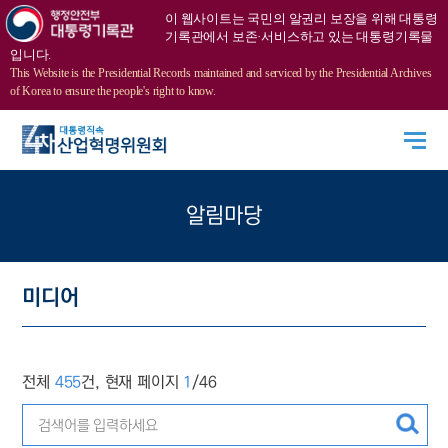
미
이 웹사이트는 국민의 알권리 보장을 위해 대통령
디
기록관에서 보존·서비스하고 있는 대통령기록물
어
입니다.
This Website is the Presidential Records maintained and serviced by the Presidential Archives
게
of Korea to ensure the people's right to know.
시
글
목
록
-
알림마당
번
호,
제
미디어
목,
출
처,
작
전체
455
건, 현재 페이지
1
/46
성
일
로