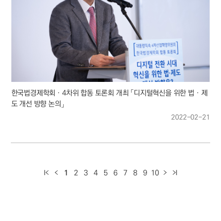
한국법경제학회‧4차위 합동 토론회 개최 「디지털혁신을 위한 법‧제
도 개선 방향 논의」
2022-02-21
1
2
3
4
5
6
7
8
9
10