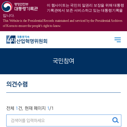
의
이 웹사이트는 국민의 알권리 보장을 위해 대통령
견
기록관에서 보존·서비스하고 있는 대통령기록물
수
입니다.
This Website is the Presidential Records maintained and serviced by the Presidential Archives
렴
of Korea to ensure the people's right to know.
게
시
글
목
록
국민참여
-
번
호,
의견수렴
제
목,
기
간,
전체
1
건, 현재 페이지
1
/1
진
행
상